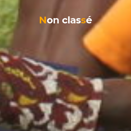
N
o
n
c
l
a
s
s
é