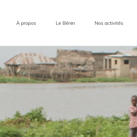
À propos
Le Bénin
Nos activités
A